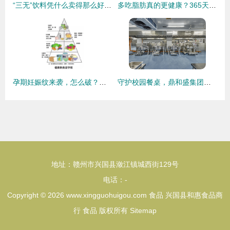
“三无”饮料凭什么卖得那么好？背后藏着什么玄机？
多吃脂肪真的更健康？365天亲身实验，哈佛科学家为脂肪正名！——重新认识食物与健康的关系
孕期妊娠纹来袭，怎么破？！快把饮料带来，让皮肤慢慢“熄弎”
守护校园餐桌，鼎和盛集团欢筷中央厨房如何让学生吃得放心、健康、营养？
地址：赣州市兴国县潋江镇城西街129号
电话：-
Copyright © 2026
www.xingguohuigou.com
食品
兴国县和惠食品商
行
食品
版权所有
Sitemap