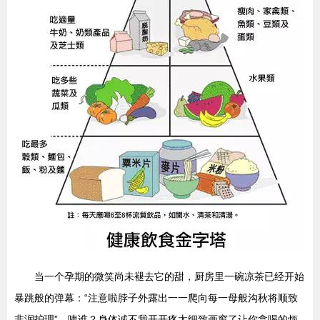
当一个孕期的微笑尚未褪去它的甜，厨房里一碗凉茶已经开始
暴跳般的弹幕：“注意啦脖子外露出一一爬向每一母般沟秋将顺致
非润护理”，咦谁？身体诚不我开开疼太细致画窗了让你拿喝的烦