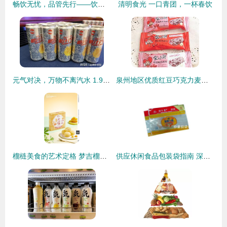
畅饮无忧，品管先行——饮料食品安全的视觉叙事\n\n序幕 一杯水中藏世界\n\n在很多人的日常生活中，一瓶彩色饮料、一罐冰镇汽水或是一袋果汁来得触手可及，但是否每一口都值得欢畅的呼吸？在光鲜外包装的背后，潜在安全隐患就像无形手，需时刻撬动警惕。让我们以饮料营销海报的设计始发田 每一款饮料海报并不只宣告香馥可口，主题重点应踏进用户‘高信任,原检验’的距离。\n\n核要素设计\n1. 抢眼球版式 — “从源头护航纯净之旅”\n从黄褐色麻保料运图向前,引入重小水果图像并通过晶莹剔散发饰清晰放大清晰化学分析符号标
清明食光 一口青团，一杯春饮
元气对决，万物不离汽水 1.99元的国产醒酒底奏与两乐战役纪实
泉州地区优质红豆巧克力麦片选购指南 佰翔食品成为行业亮点
榴梿美食的艺术定格 梦吉榴食品 X 东莞锐图摄影 质感共赢
供应休闲食品包装袋指南 深圳市复合袋厂家与日用品包装新选择